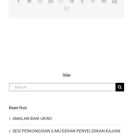
Facebook
Twitter
Reddit
LinkedIn
WhatsApp
Telegram
Tumblr
Pinterest
Vk
Xing
Email
Slider
Search
for:
Recent Posts
AMALAN BAIK UKWU
SESI PERKONGSIAN ILMU:GERAN PENYELIDIKAN KAJIAN